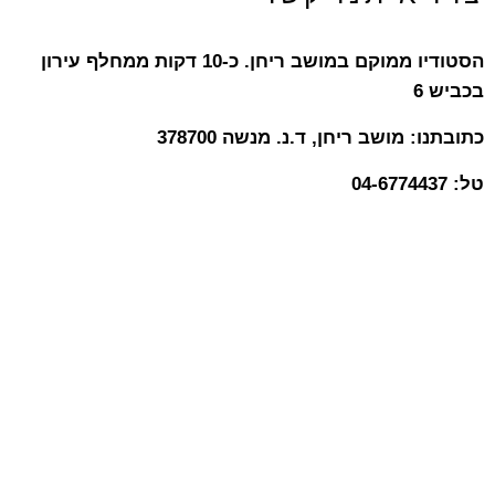
הסטודיו ממוקם במושב ריחן. כ-10 דקות ממחלף עירון
בכביש 6
כתובתנו: מושב ריחן, ד.נ. מנשה 378700
טל: 04-6774437
מוזמנים לאספרסו
פגישת ייעוץ בסטודיו בריחן - הקפה עלינו.