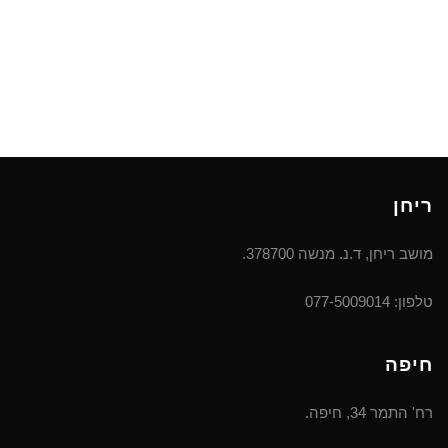
ריחן
מושב ריחן, ד.נ. מנשה 378700.
טלפון: 077-5009014
חיפה
רח' התמר 34, חיפה.