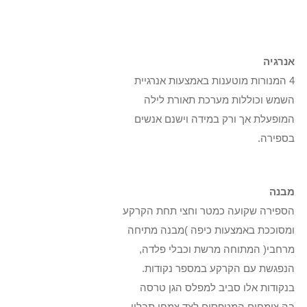
אנרגיה
4 המנורות מוטענות באמצעות אנרגיית
השמש וכוללות מערכת תאורת לילה
המופעלת אך ורק במידה וישנם אנשים
בספירה.
מבנה
הספירה שקועה כמטר וחצי תחת הקרקע
ומסוככת באמצעות כיפה )מבנה מתיחה
מרחבי( המתוחה מרשת וכבלי פלדה,
הנפגשת עם הקרקע במספר נקודות.
בנקודות אלו סביב למפלס הגן טרסה
בה צומחים המטפסים לצד צמחי תבלין