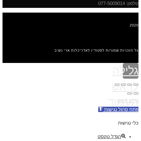
טלפון: 077-5009014
2020
גל הזכויות שמורות לסטודיו לאדריכלות ארי נשיב
גלילה
לראש
העמוד
דילוג לתוכן
פתח סרגל נגישות
כלי נגישות
הגדל טקסט