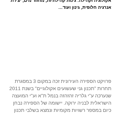
אקולוגיה וקהילה: גינות קהילתיות, מחזור מים, יצירת
אנרגיה חלופית, גינון ועוד…
פרויקט הספירה העירונית זכה במקום 3 במסגרת
תחרות "תכנון גני שעשועים אקולוגיים" בשנת 2011
שנערכה ע"י גלריה זהזהזה בנמל ת"א וע"י המועצה
הישראלית לבניה ירוקה. יישומה של הספירה נבחן
כיום במספר רשויות מקומיות ונמצא בשלבי תכנון