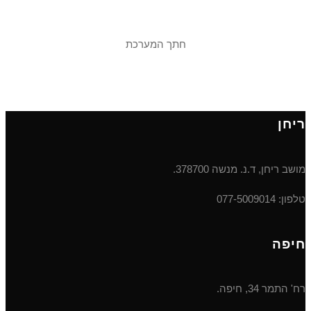
חתך המערכת
ריחן
מושב ריחן, ד.נ. מנשה 378700.
טלפון: 077-5009014
חיפה
רח' התמר 34, חיפה.