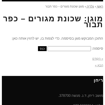
ראשי
»
גלריה
»
מוגן: שכונת מגורים – כפר תבור
מוגן: שכונת מגורים – כפר
תבור
התוכן המבוקש מוגן בסיסמה. כדי לצפות בו, יש להזין אותה כאן:
סיסמה:
« הקודם
הבא »
ריחן
מושב ריחן, ד.נ. מנשה 378700.