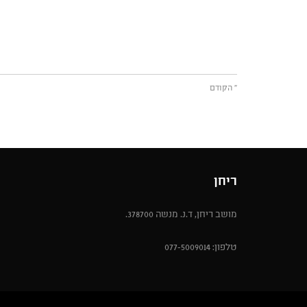
« הקודם
ריחן
מושב ריחן, ד.נ. מנשה 378700.
טלפון: 077-5009014