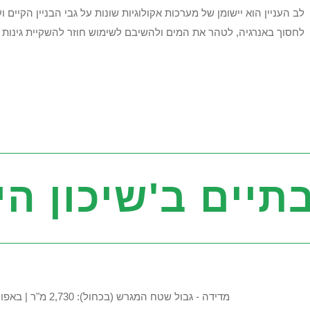
לב העניין הוא יישומן של מערכות אקולוגיות שונות על גבי הבניין הקיים 
לחסוך באנרגיה, לטהר את המים ולהשיבם לשימוש חוזר להשקיית גינות ו
יים ב'שיכון הי
מדידה - גבול שטח המגרש (בכחול): 2,730 מ"ר | באפור: בנוי | בירוק: שטח פתוח לא מבונה