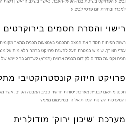
וביצוע הפרויקט בשיטת בנה-הפעל-העבר, כאשר בשלב הראשון רשות הפי
למכרז ובחירת יזם פרטי לביצוע
רישוי והסרת חסמים בירוקרטים -
רשות הפיתוח תסדיר את המצב התכנוני באמצעות תכנית מתאר מקומית במ
עפ"י הצורך. שימוש במטרת העל להשגת פרויקט ברמה הלאומית על מנת 
חניה וקביעת מדדים לקידום תכנית ארצית (תמ"א) לשדרוג בר קיימא של 
פרויקט חיזוק קונסטרוקטיבי מתק
תכנון מותאם לבניית מערכת יסודות חדשה סביב המבנה הקיים, אשר מאפ
והמערכות השונות הנלוות אליהן במינימום מאמץ
מערכת 'שיכון ירוק' מודולרית