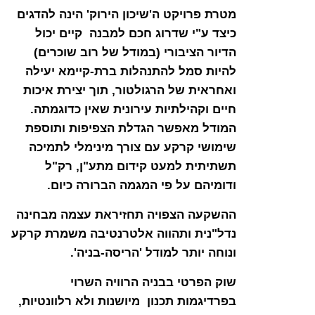
מטרת פרויקט ה'שיכון הירוק' הינה להדגים
כיצד ע"י שדרוג חכם למבנה קיים יכול
הדיור הציבורי (במודל של רוב שוכרים)
להיות סמל להתנהלות ברת-קיימא יעילה
ואחראית של הרגולטור, תוך יצירת איכות
חיים וקהילתיות עירונית שאין כדוגמתה.
המודל מאפשר הגדלת הצפיפות ותוספת
שימושי קרקע עם צורך מינימלי לתמיכה
תשתיתית למעט קידום מתע"ן, רק"ל
ודומיהם על פי המגמה הברורה כיום.
ההשקעה הצפויה תחזיראת עצמה מבחינה
נדל"נית ותהווה אלטרנטיבה משמרת קרקע
ונוחה יותר למודל 'הריסה-בניה'.
שוק הפרטי בבניה הרוויה השרוי
בפרדיגמות תכנון מיושנות ולא רלוונטיות,