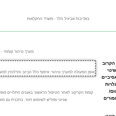
באדיבות אביגיל הלר - משרד החקלאות
מערך טיהור קומתי - סה"כ 
הקרוב
נוי
אופן הפעולה למערך טיהור: איסוף כלל הביוב והדלוחין למע
באמצעים פאסיביים
לויות
ום/
קומת הקרקע: לאחר הטיפול הראשוני באגנים התלויים מופנ
פורים
שניוני ופוליש לשימוש חוזר. בתכנית גם 