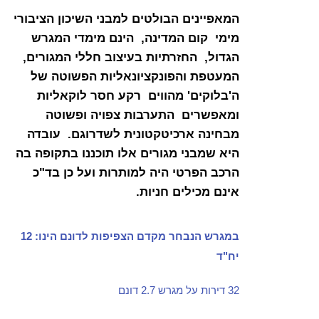
המאפיינים הבולטים למבני השיכון הציבורי
מימי קום המדינה, הינם
מימדי המגרש
הגדול,
החזרתיות בעיצוב חללי המגורים,
המעטפת והפונקציונאליות הפשוטה של
ה'בלוקים' מהווים רקע חסר לוקאליות
ומאפשרים התערבות צפויה ופשוטה
מבחינה ארכיטקטונית לשדרוגם. עובדה
היא ש
מבני מגורים אלו תוכננו בתקופה בה
הרכב הפרטי היה למותרות ועל כן בד"כ
אינם מכילים חניות.
במגרש הנבחר מקדם הצפיפות לדונם הינו: 12
יח"ד
32 דירות על מגרש 2.7 דונם