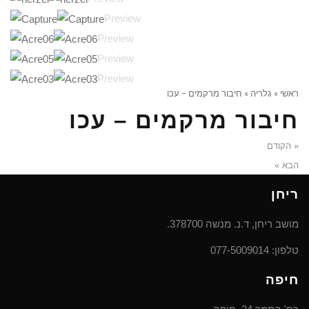
Preview
Preview
Preview
Preview
ראשי
»
גלריה
»
חיבור מרקמים – עכו
חיבור מרקמים – עכו
« הקודם
הבא »
ריחן
מושב ריחן, ד.נ. מנשה 378700.
טלפון: 077-5009014
חיפה