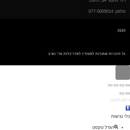
רח' התמר 34, חיפה.
טלפון: 077-5009014
2020
גל הזכויות שמורות לסטודיו לאדריכלות ארי נשיב
לילה
ראש
עמוד
דילוג לתוכן
תח
רגל
כלי נגישות
גישות
הגדל טקסט